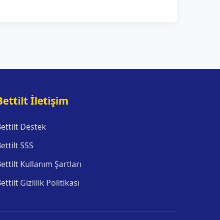
Bettilt İletişim
ettilt Destek
ettilt SSS
ettilt Kullanım Şartları
ettilt Gizlilik Politikası