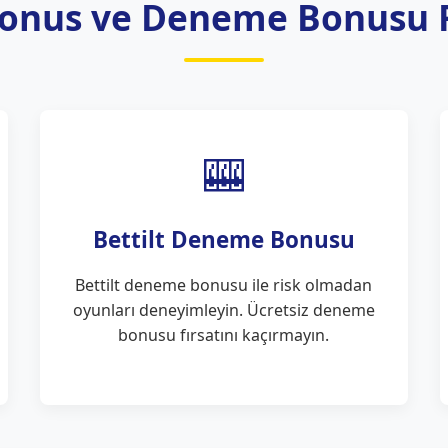
Bonus ve Deneme Bonusu F
🎰
Bettilt Deneme Bonusu
Bettilt deneme bonusu ile risk olmadan
oyunları deneyimleyin. Ücretsiz deneme
bonusu fırsatını kaçırmayın.