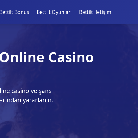
Bettilt Bonus
Bettilt Oyunları
Bettilt İletişim
ı Online Casino
nline casino ve şans
arından yararlanın.