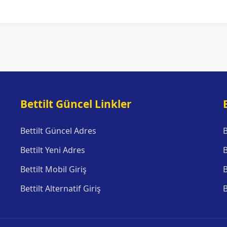
Bettilt Güncel Linkler
Bettilt Güncel Adres
B
Bettilt Yeni Adres
B
Bettilt Mobil Giriş
B
Bettilt Alternatif Giriş
B