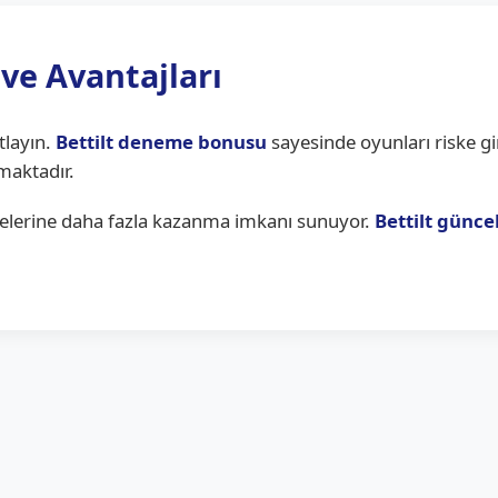
 ve Avantajları
atlayın.
Bettilt deneme bonusu
sayesinde oyunları riske g
maktadır.
üyelerine daha fazla kazanma imkanı sunuyor.
Bettilt günce