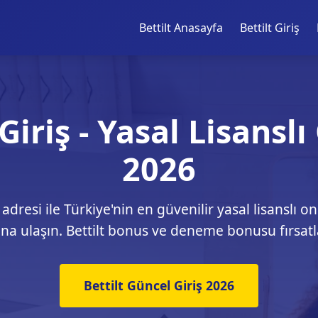
Bettilt Anasayfa
Bettilt Giriş
Giriş - Yasal Lisansl
2026
ş adresi ile Türkiye'nin en güvenilir yasal lisanslı o
na ulaşın. Bettilt bonus ve deneme bonusu fırsatl
Bettilt Güncel Giriş 2026