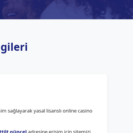
gileri
im sağlayarak yasal lisanslı online casino
ttilt güncel
adresine erişim için sitemizi