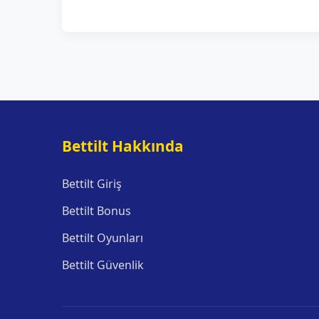
Bettilt Hakkında
Bettilt Giriş
Bettilt Bonus
Bettilt Oyunları
Bettilt Güvenlik