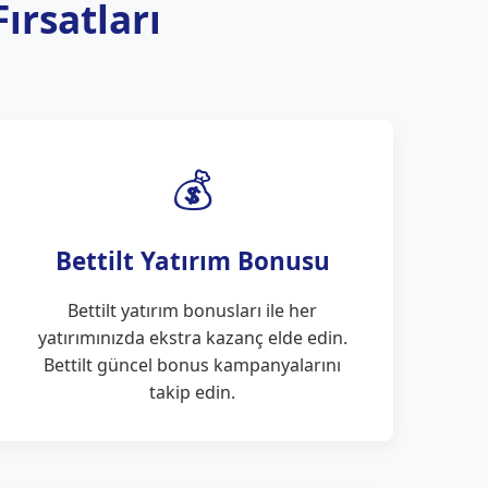
ırsatları
💰
Bettilt Yatırım Bonusu
Bettilt yatırım bonusları ile her
yatırımınızda ekstra kazanç elde edin.
Bettilt güncel bonus kampanyalarını
takip edin.