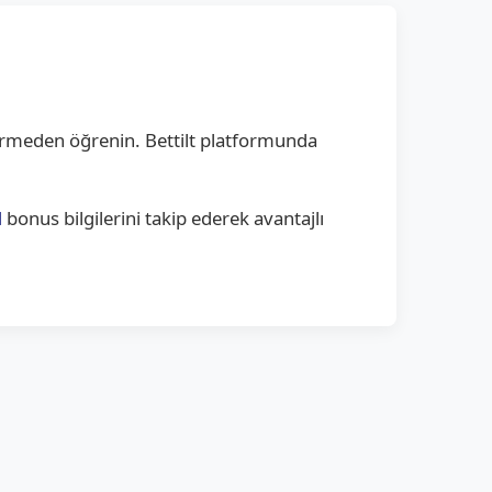
irmeden öğrenin. Bettilt platformunda
l
bonus bilgilerini takip ederek avantajlı