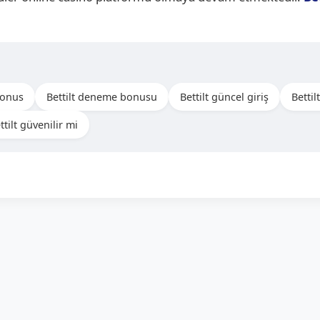
bonus
Bettilt deneme bonusu
Bettilt güncel giriş
Bettil
ttilt güvenilir mi