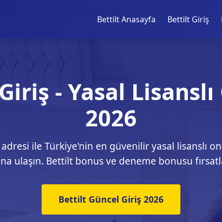
Bettilt Anasayfa
Bettilt Giriş
Giriş - Yasal Lisansl
2026
ş adresi ile Türkiye'nin en güvenilir yasal lisanslı o
na ulaşın. Bettilt bonus ve deneme bonusu fırsatl
Bettilt Güncel Giriş 2026