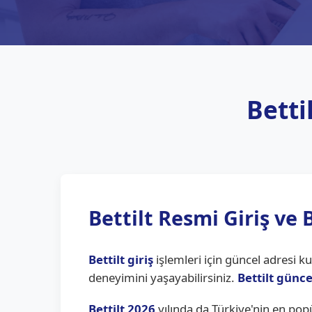
Betti
Bettilt Resmi Giriş ve 
Bettilt giriş
işlemleri için güncel adresi 
deneyimini yaşayabilirsiniz.
Bettilt günce
Bettilt 2026
yılında da Türkiye'nin en po