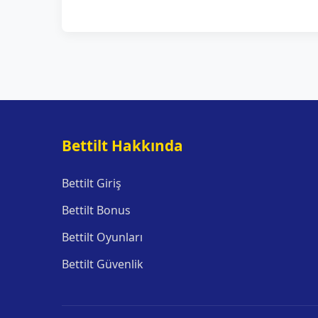
Bettilt Hakkında
Bettilt Giriş
Bettilt Bonus
Bettilt Oyunları
Bettilt Güvenlik