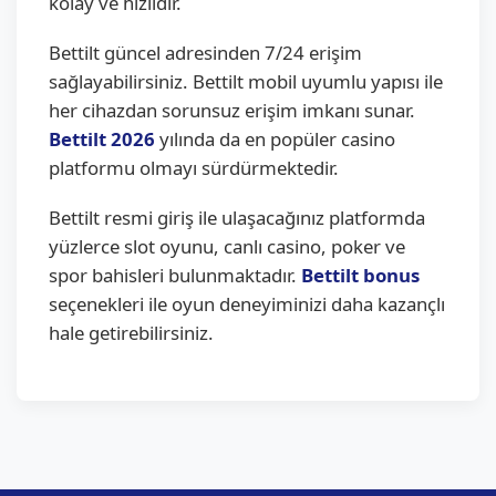
kolay ve hızlıdır.
Bettilt güncel adresinden 7/24 erişim
sağlayabilirsiniz. Bettilt mobil uyumlu yapısı ile
her cihazdan sorunsuz erişim imkanı sunar.
Bettilt 2026
yılında da en popüler casino
platformu olmayı sürdürmektedir.
Bettilt resmi giriş ile ulaşacağınız platformda
yüzlerce slot oyunu, canlı casino, poker ve
spor bahisleri bulunmaktadır.
Bettilt bonus
seçenekleri ile oyun deneyiminizi daha kazançlı
hale getirebilirsiniz.