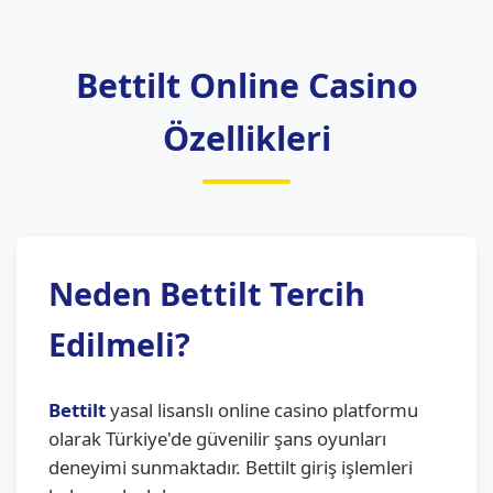
Bettilt Online Casino
Özellikleri
Neden Bettilt Tercih
Edilmeli?
Bettilt
yasal lisanslı online casino platformu
olarak Türkiye'de güvenilir şans oyunları
deneyimi sunmaktadır. Bettilt giriş işlemleri