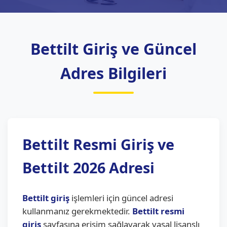
Bettilt Giriş ve Güncel
Adres Bilgileri
Bettilt Resmi Giriş ve
Bettilt 2026 Adresi
Bettilt giriş
işlemleri için güncel adresi
kullanmanız gerekmektedir.
Bettilt resmi
giriş
sayfasına erişim sağlayarak yasal lisanslı