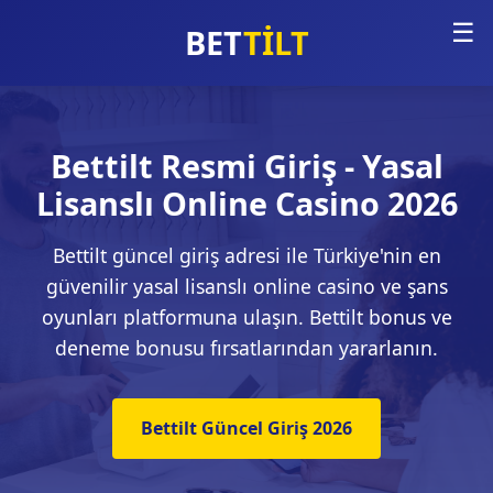
☰
BET
TİLT
Bettilt Resmi Giriş - Yasal
Lisanslı Online Casino 2026
Bettilt güncel giriş adresi ile Türkiye'nin en
güvenilir yasal lisanslı online casino ve şans
oyunları platformuna ulaşın. Bettilt bonus ve
deneme bonusu fırsatlarından yararlanın.
Bettilt Güncel Giriş 2026