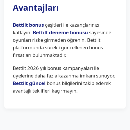
Avantajları
Bettilt bonus
çeşitleri ile kazançlarınızı
katlayın.
Bettilt deneme bonusu
sayesinde
oyunları riske girmeden öğrenin. Bettilt
platformunda sürekli güncellenen bonus
fırsatları bulunmaktadır.
Bettilt 2026 yılı bonus kampanyaları ile
üyelerine daha fazla kazanma imkanı sunuyor.
Bettilt güncel
bonus bilgilerini takip ederek
avantajlı teklifleri kaçırmayın.