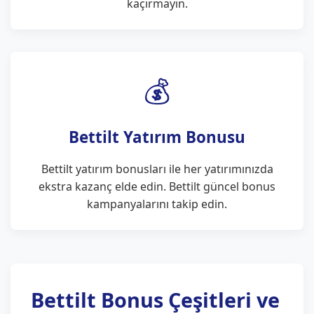
kaçırmayın.
💰
Bettilt Yatırım Bonusu
Bettilt yatırım bonusları ile her yatırımınızda
ekstra kazanç elde edin. Bettilt güncel bonus
kampanyalarını takip edin.
Bettilt Bonus Çeşitleri ve